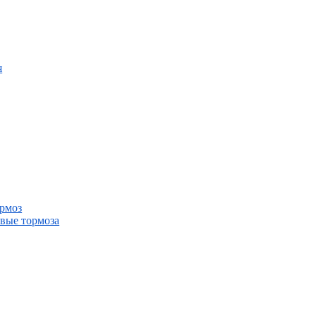
я
ормоз
овые тормоза