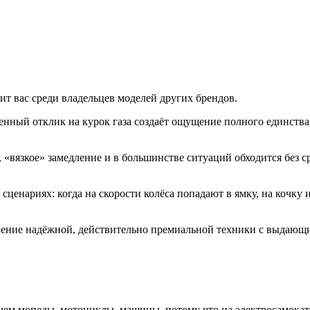
т вас среди владельцев моделей других брендов.
нный отклик на курок газа создаёт ощущение полного единства
вязкое» замедление и в большинстве ситуаций обходится без ср
ценариях: когда на скорости колёса попадают в ямку, на кочку 
ление надёжной, действительно премиальной техники с выдающ
 чем мопеды, мотоциклы, машины, потому что на электросамока