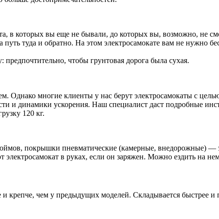
та, в которых вы еще не бывали, до которых вы, возможно, не с
на путь туда и обратно. На этом электросамокате вам не нужно б
 предпочтительно, чтобы грунтовая дорога была сухая.
м. Однако многие клиенты у нас берут электросамокаты с целью 
и и динамики ускорения. Наш специалист даст подробные инстру
рузку 120 кг.
 дюймов, покрышки пневматические (камерные, внедорожные) — э
от электросамокат в руках, если он заряжен. Можно ездить на не
и крепче, чем у предыдущих моделей. Складывается быстрее и п