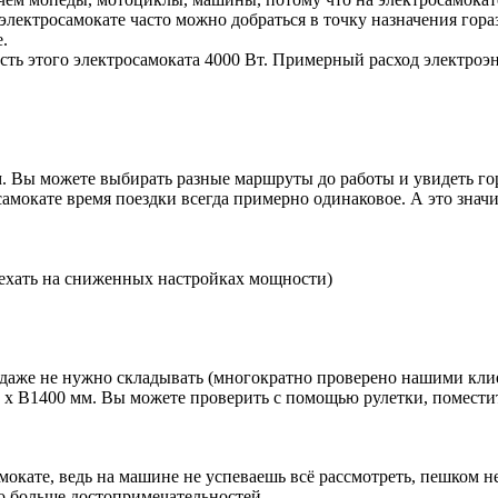
а электросамокате часто можно добраться в точку назначения гор
.
сть этого электросамоката 4000 Вт. Примерный расход электроэн
 Вы можете выбирать разные маршруты до работы и увидеть горо
мокате время поездки всегда примерно одинаковое. А это значит,
 ехать на сниженных настройках мощности)
о даже не нужно складывать (многократно проверено нашими кли
х В1400 мм. Вы можете проверить с помощью рулетки, поместитс
амокате, ведь на машине не успеваешь всё рассмотреть, пешком н
до больше достопримечательностей.