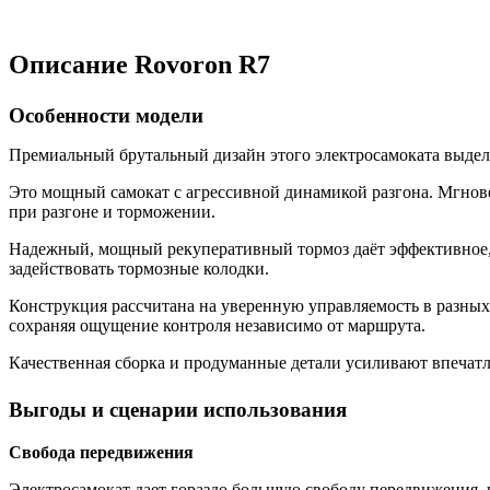
Описание Rovoron R7
Особенности модели
Премиальный брутальный дизайн этого электросамоката выдели
Это мощный самокат с агрессивной динамикой разгона. Мгнове
при разгоне и торможении.
Надежный, мощный рекуперативный тормоз даёт эффективное, «
задействовать тормозные колодки.
Конструкция рассчитана на уверенную управляемость в разных с
сохраняя ощущение контроля независимо от маршрута.
Качественная сборка и продуманные детали усиливают впечат
Выгоды и сценарии использования
Свобода передвижения
Электросамокат дает гораздо большую свободу передвижения,