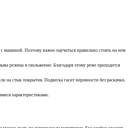
 с машиной. Поэтому важно научиться правильно стоять на нем
ыва резины в скольжение. Благодаря этому реже приходится
или на стык покрытия. Подвеска гасит неровности без раскачки,
имися характеристиками.
те можно ехать по пешеходным маршрутам. Его удобно хранить