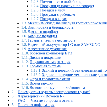
Помещается в любой лифт
Прогулки (в парках и по городу)
Поездки в лесу
Прогулки с ребенком
Поездки в горах
Механизм складывания руля третьего поколени
Экипировка и безопасность
Для кого подойдет
Кому не подойдет
Габариты, вес и вместимость
Надежный аккумулятор LG или SAMSUNG
Агрессивное ускорение
Бортовой компьютер EY3
Диски и покрышки
Пружинная амортизация
Тормозная система
Задний и передний рекуперативный т
Задние и передние механические диск
Фара и габаритные огни
Время зарядки
Возможность установки/тюнинга
Почему стоит купить электросамокат у нас?
Характеристики Rovoron R7
FAQ — Частые вопросы и ответы
Полезная информация