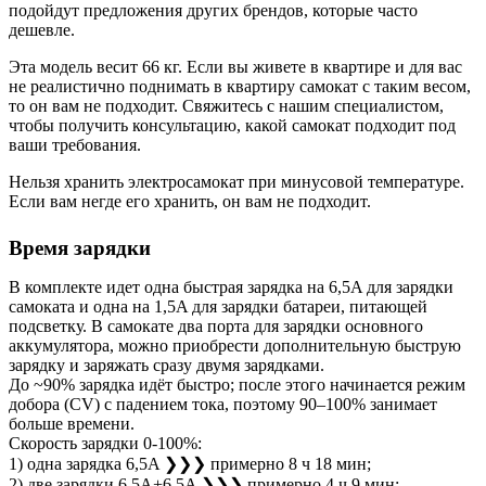
подойдут предложения других брендов, которые часто
дешевле.
Эта модель весит 66 кг. Если вы живете в квартире и для вас
не реалистично поднимать в квартиру самокат с таким весом,
то он вам не подходит. Свяжитесь с нашим специалистом,
чтобы получить консультацию, какой самокат подходит под
ваши требования.
Нельзя хранить электросамокат при минусовой температуре.
Если вам негде его хранить, он вам не подходит.
Время зарядки
В комплекте идет одна быстрая зарядка на 6,5A для зарядки
самоката и одна на 1,5A для зарядки батареи, питающей
подсветку. В самокате два порта для зарядки основного
аккумулятора, можно приобрести дополнительную быструю
зарядку и заряжать сразу двумя зарядками.
До ~90% зарядка идёт быстро; после этого начинается режим
добора (CV) с падением тока, поэтому 90–100% занимает
больше времени.
Скорость зарядки 0-100%:
1) одна зарядка 6,5A ❯❯❯ примерно 8 ч 18 мин;
2) две зарядки 6,5A+6,5A ❯❯❯ примерно 4 ч 9 мин;