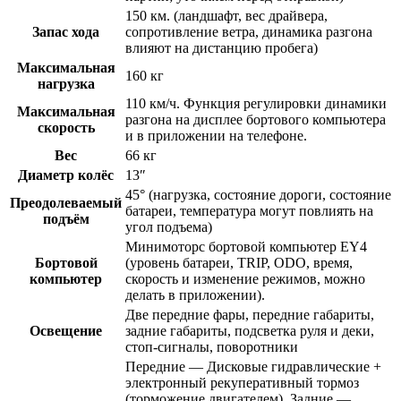
150 км. (ландшафт, вес драйвера,
Запас хода
сопротивление ветра, динамика разгона
влияют на дистанцию пробега)
Максимальная
160 кг
нагрузка
110 км/ч. Функция регулировки динамики
Максимальная
разгона на дисплее бортового компьютера
скорость
и в приложении на телефоне.
Вес
66 кг
Диаметр колёс
13″
45° (нагрузка, состояние дороги, состояние
Преодолеваемый
батареи, температура могут повлиять на
подъём
угол подъема)
Минимоторс бортовой компьютер EY4
Бортовой
(уровень батареи, TRIP, ODO, время,
компьютер
скорость и изменение режимов, можно
делать в приложении).
Две передние фары, передние габариты,
Освещение
задние габариты, подсветка руля и деки,
стоп-сигналы, поворотники
Передние — Дисковые гидравлические +
электронный рекуперативный тормоз
(торможение двигателем). Задние —