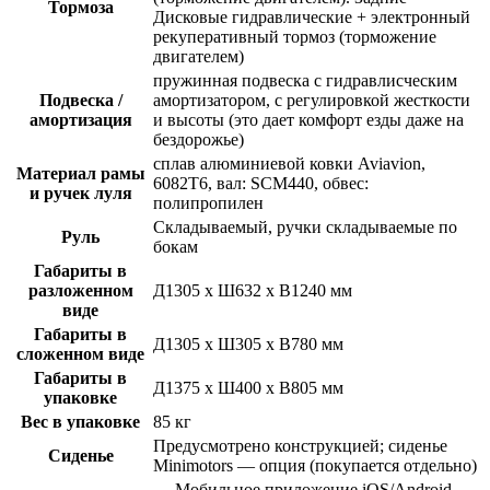
Тормоза
Дисковые гидравлические + электронный
рекуперативный тормоз (торможение
двигателем)
пружинная подвеска с гидравлисческим
Подвеска /
амортизатором, с регулировкой жесткости
амортизация
и высоты (это дает комфорт езды даже на
бездорожье)
сплав алюминиевой ковки Aviavion,
Материал рамы
6082T6, вал: SCM440, обвес:
и ручек луля
полипропилен
Складываемый, ручки cкладываемые по
Руль
бокам
Габариты в
разложенном
Д1305 х Ш632 х В1240 мм
виде
Габариты в
Д1305 х Ш305 х В780 мм
сложенном виде
Габариты в
Д1375 х Ш400 х В805 мм
упаковке
Вес в упаковке
85 кг
Предусмотрено конструкцией; сиденье
Сиденье
Minimotors — опция (покупается отдельно)
— Мобильное приложение iOS/Android