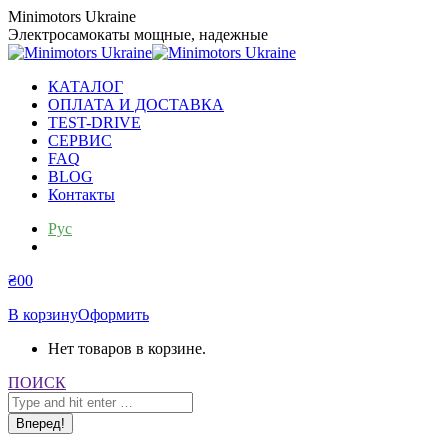
Перейти
Minimotors Ukraine
к
Электросамокаты мощные, надежные
содержанию
КАТАЛОГ
ОПЛАТА И ДОСТАВКА
TEST-DRIVE
СЕРВИС
FAQ
BLOG
Контакты
Рус
Укр
₴
0
0
В корзину
Оформить
Нет товаров в корзине.
Поиск:
ПОИСК