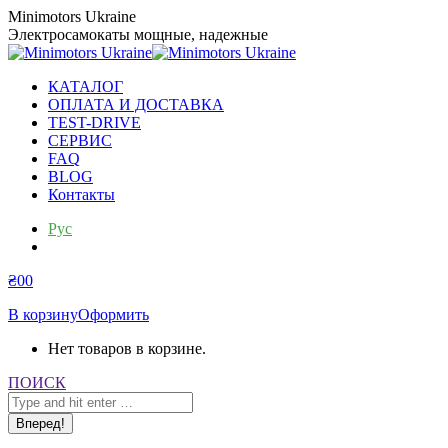
Перейти
Minimotors Ukraine
к
Электросамокаты мощные, надежные
содержанию
КАТАЛОГ
ОПЛАТА И ДОСТАВКА
TEST-DRIVE
СЕРВИС
FAQ
BLOG
Контакты
Рус
Укр
₴
0
0
В корзину
Оформить
Нет товаров в корзине.
Поиск:
ПОИСК